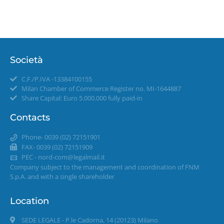
Società
C.F./P.IVA -13384100155
Milan Chamber of Commerce Register no. MI-1644887
Share Capital: Euro 5.000.000 fully paid-in
Contacts
Phone- 0039 (02) 72151901
FAX- 0039 (02) 72151909
PEC -
nord-com@legalmail.it
Company subject to the management and coordination of FNM
S.p.A. and with a single shareholder
Location
SEDE LEGALE - P.le Cadorna, 14 (20123) Milano