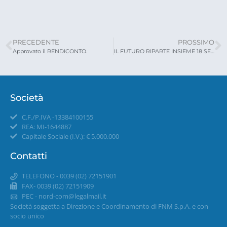
PRECEDENTE
PROSSIMO
Approvato il RENDICONTO.
IL FUTURO RIPARTE INSIEME 18 SETTEMBRE 2021
Società
C.F./P.IVA -13384100155
REA: MI-1644887
Capitale Sociale (I.V.): € 5.000.000
Contatti
TELEFONO - 0039 (02) 72151901
FAX- 0039 (02) 72151909
PEC -
nord-com@legalmail.it
Società soggetta a Direzione e Coordinamento di FNM S.p.A. e con
socio unico