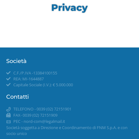
Privacy
Società
C.F./P.IVA -13384100155
REA: MI-1644887
Capitale Sociale (I.V.): € 5.000.000
Contatti
TELEFONO - 0039 (02) 72151901
FAX- 0039 (02) 72151909
PEC -
nord-com@legalmail.it
Società soggetta a Direzione e Coordinamento di FNM S.p.A. e con
socio unico