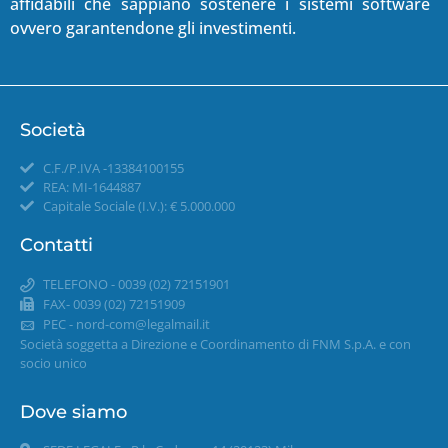
affidabili che sappiano sostenere i sistemi software
ovvero garantendone gli investimenti.
Società
C.F./P.IVA -13384100155
REA: MI-1644887
Capitale Sociale (I.V.): € 5.000.000
Contatti
TELEFONO - 0039 (02) 72151901
FAX- 0039 (02) 72151909
PEC -
nord-com@legalmail.it
Società soggetta a Direzione e Coordinamento di FNM S.p.A. e con
socio unico
Dove siamo