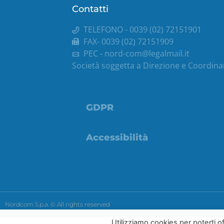
Contatti
TELEFONO - 0039 (02) 72151901
FAX- 0039 (02) 72151909
PEC -
nord-com@legalmail.it
Società soggetta a Direzione e Coordina
GDPR
Accessibilità
Nordcom S.p.a. © All rights reserved
Utilizziamo cookies per poterti of