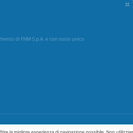
mento di FNM S.p.A. e con socio unico
frire la migliore esperienza di navigazione possibile. Non utilizzia