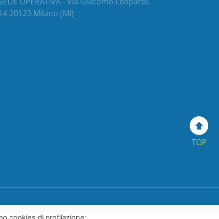
SEDE OPERATIVA - Via Giacomo Leopardi,
14 20123 Milano (MI)
TOP
mo cookies di profilazione;