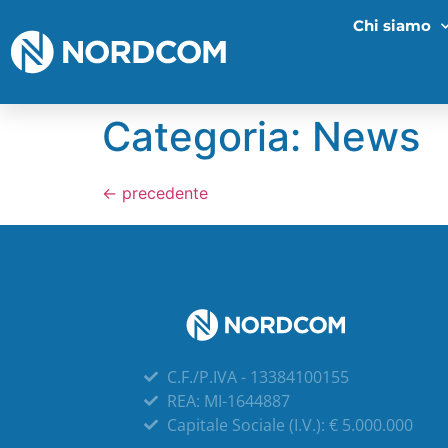
Chi siamo
Categoria:
News
←
precedente
C.F./P.IVA - 13384100155
REA: MI-1644887
Capitale Sociale (I.V.): € 5.000.000