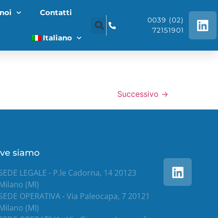
noi
Contatti
0039 (02)
72151901
Italiano
Successivo
→
ve siamo
SEDE LEGALE - P.le Cadorna, 14 20123
Milano (MI)
SEDE OPERATIVA - Via Paleocapa, 7 20121
Milano (MI)