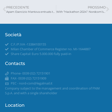
PRECEDENTE
PROSSIMO
Apam Esercizio Mantova entrusts the back office service to Nordcom
With “Hackathon 2024”: Nordcom’s creative marathon begins
Società
C.F./P.IVA -13384100155
Milan Chamber of Commerce Register no. MI-1644887
Share Capital: Euro 5.000.000 fully paid-in
Contacts
Phone- 0039 (02) 72151901
FAX- 0039 (02) 72151909
PEC -
nord-com@legalmail.it
Company subject to the management and coordination of FNM
S.p.A. and with a single shareholder
Location