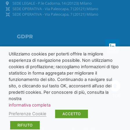
SEDE LEGALE - P.le Cadorna, 14 (20123) Milano
SEDE OPERATIVA - Via Paleocapa, 7 (20121) Milano
SEDE OPERATIVA - Via Paleocapa, 7 (20121) Milano
GDPR
Utilizziamo cookies per poterti offrire la migliore
Accessibility
esperienza di navigazione possibile. Non utilizziamo
cookies di profilazione; raccogliamo informazioni di tipo
statistico in forma aggregata per migliorare il
funzionamento del sito. Continuando a navigare sul
sito, o cliccando sul tasto OK, acconsenti all’uso dei
predetti cookies. Per conoscere di più, consulta la
TOP
nostra
informativa completa
Preferenze Cookie
ACCETTO
RIFIUTO
Nordcom S.p.a. © All rights reserved