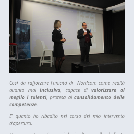
Così da rafforzare l’unicità di Nordcom come realtà
quanto mai
inclusiva
, capace di
valorizzare al
meglio i talenti
, protesa al
consolidamento delle
competenze
.
E’ quanto ho ribadito nel corso del mio intervento
d’apertura.