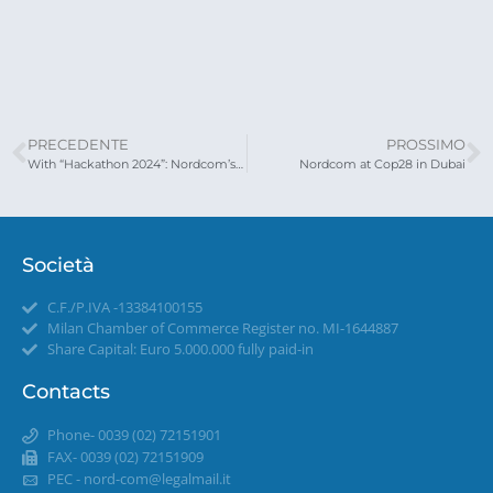
PRECEDENTE
PROSSIMO
With “Hackathon 2024”: Nordcom’s creative marathon begins
Nordcom at Cop28 in Dubai
Società
C.F./P.IVA -13384100155
Milan Chamber of Commerce Register no. MI-1644887
Share Capital: Euro 5.000.000 fully paid-in
Contacts
Phone- 0039 (02) 72151901
FAX- 0039 (02) 72151909
PEC -
nord-com@legalmail.it