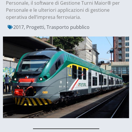
Personale, il software di Gestione Turni Maior® per
Personale e le ulteriori applicazioni di gestione
operativa dell’impresa ferroviaria.
2017
,
Progetti
,
Trasporto pubblico