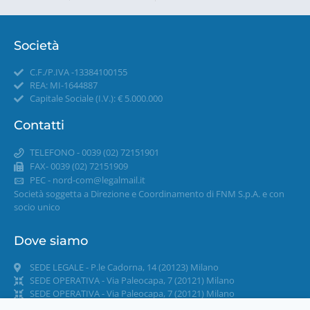
Società
C.F./P.IVA -13384100155
REA: MI-1644887
Capitale Sociale (I.V.): € 5.000.000
Contatti
TELEFONO - 0039 (02) 72151901
FAX- 0039 (02) 72151909
PEC -
nord-com@legalmail.it
Società soggetta a Direzione e Coordinamento di FNM S.p.A. e con
socio unico
Dove siamo
SEDE LEGALE - P.le Cadorna, 14 (20123) Milano
SEDE OPERATIVA - Via Paleocapa, 7 (20121) Milano
SEDE OPERATIVA - Via Paleocapa, 7 (20121) Milano