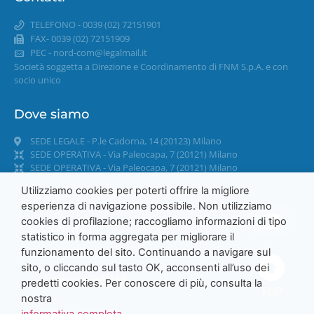
TELEFONO - 0039 (02) 72151901
FAX- 0039 (02) 72151909
PEC -
nord-com@legalmail.it
Società soggetta a Direzione e Coordinamento di FNM S.p.A. e con
socio unico
Dove siamo
SEDE LEGALE - P.le Cadorna, 14 (20123) Milano
SEDE OPERATIVA - Via Paleocapa, 7 (20121) Milano
SEDE OPERATIVA - Via Paleocapa, 7 (20121) Milano
Utilizziamo cookies per poterti offrire la migliore
esperienza di navigazione possibile. Non utilizziamo
cookies di profilazione; raccogliamo informazioni di tipo
GDPR
statistico in forma aggregata per migliorare il
funzionamento del sito. Continuando a navigare sul
sito, o cliccando sul tasto OK, acconsenti all’uso dei
Accessibilità
predetti cookies. Per conoscere di più, consulta la
TOP
nostra