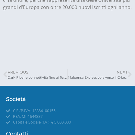
grandi d’Europa con oltre 20.000 nuovi iscritti ogni anno.
PREVIOUS
NEXT
Dark Fiber e connettività fino ai Terminal di Malpensa
Malpensa Express vola verso il C-Less
Società
C.F./P.IVA -13384100155
REA: MI-1644887
Capitale Sociale (I.V.): € 5.000.000
Contatti