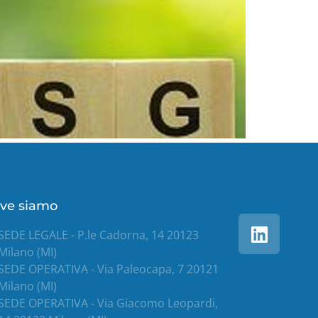
ve siamo
SEDE LEGALE - P.le Cadorna, 14 20123
Milano (MI)
SEDE OPERATIVA - Via Paleocapa, 7 20121
Milano (MI)
SEDE OPERATIVA - Via Giacomo Leopardi,