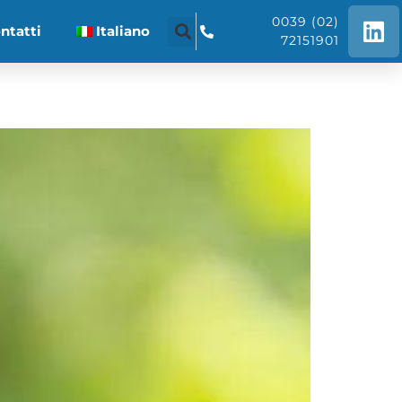
0039 (02)
ntatti
Italiano
72151901