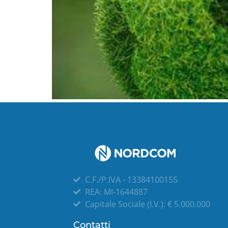
C.F./P.IVA - 13384100155
REA: MI-1644887
Capitale Sociale (I.V.): € 5.000.000
Contatti