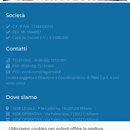
Società
C.F./P.IVA -13384100155
REA: MI-1644887
Capitale Sociale (I.V.): € 5.000.000
Contatti
TELEFONO - 0039 (02) 72151901
FAX- 0039 (02) 72151909
PEC -
nord-com@legalmail.it
Società soggetta a Direzione e Coordinamento di FNM S.p.A. e con
socio unico
Dove siamo
SEDE LEGALE - P.le Cadorna, 14 (20123) Milano
SEDE OPERATIVA - Via Paleocapa, 7 (20121) Milano
SEDE OPERATIVA - Via Paleocapa, 7 (20121) Milano
Utilizziamo cookies per poterti offrire la migliore