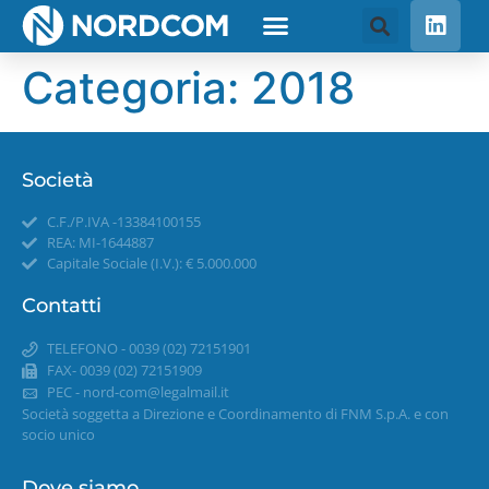
Categoria:
2018
Società
C.F./P.IVA -13384100155
REA: MI-1644887
Capitale Sociale (I.V.): € 5.000.000
Contatti
TELEFONO - 0039 (02) 72151901
FAX- 0039 (02) 72151909
PEC -
nord-com@legalmail.it
Società soggetta a Direzione e Coordinamento di FNM S.p.A. e con
socio unico
Dove siamo