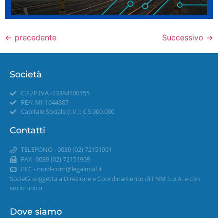
←
precedente
Successivo
→
Società
C.F./P.IVA -13384100155
REA: MI-1644887
Capitale Sociale (I.V.): € 5.000.000
Contatti
TELEFONO - 0039 (02) 72151901
FAX- 0039 (02) 72151909
PEC -
nord-com@legalmail.it
Società soggetta a Direzione e Coordinamento di FNM S.p.A. e con
socio unico
Dove siamo