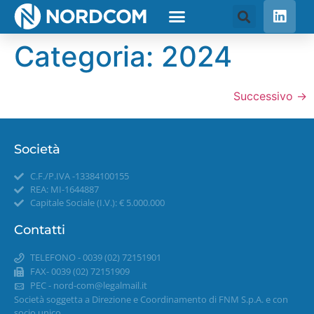
Categoria:
2024
Successivo
→
Società
C.F./P.IVA -13384100155
REA: MI-1644887
Capitale Sociale (I.V.): € 5.000.000
Contatti
TELEFONO - 0039 (02) 72151901
FAX- 0039 (02) 72151909
PEC -
nord-com@legalmail.it
Società soggetta a Direzione e Coordinamento di FNM S.p.A. e con
socio unico