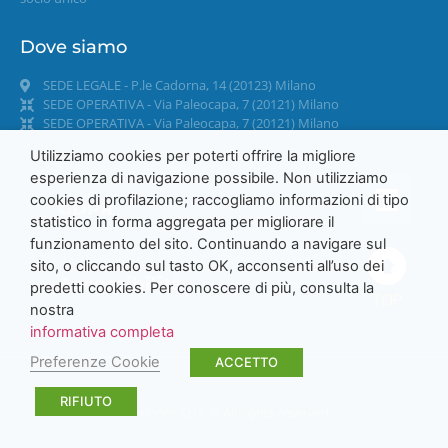
Dove siamo
SEDE LEGALE - P.le Cadorna, 14 (20123) Milano
SEDE OPERATIVA - Via Paleocapa, 7 (20121) Milano
SEDE OPERATIVA - Via Paleocapa, 7 (20121) Milano
Utilizziamo cookies per poterti offrire la migliore
esperienza di navigazione possibile. Non utilizziamo
cookies di profilazione; raccogliamo informazioni di tipo
GDPR
statistico in forma aggregata per migliorare il
funzionamento del sito. Continuando a navigare sul
sito, o cliccando sul tasto OK, acconsenti all’uso dei
Accessibilità
predetti cookies. Per conoscere di più, consulta la
TOP
nostra
informativa completa
Preferenze Cookie
ACCETTO
RIFIUTO
Nordcom S.p.a. © All rights reserved