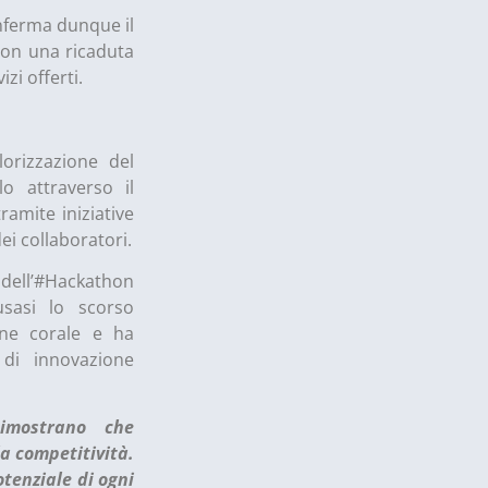
onferma dunque il
con una ricaduta
izi offerti.
lorizzazione del
o attraverso il
ramite iniziative
dei collaboratori.
ll’#Hackathon
sasi lo scorso
one corale e ha
 di innovazione
imostrano che
la competitività.
otenziale di ogni