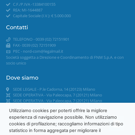
C.F./P.IVA -13384100155
REA: MI-1644887
Capitale Sociale (I.V.): € 5.000.000
Contatti
TELEFONO - 0039 (02) 72151901
FAX- 0039 (02) 72151909
PEC -
nord-com@legalmail.it
Società soggetta a Direzione e Coordinamento di FNM S.p.A. e con
socio unico
Dove siamo
SEDE LEGALE - P.le Cadorna, 14 (20123) Milano
SEDE OPERATIVA - Via Paleocapa, 7 (20121) Milano
SEDE OPERATIVA - Via Paleocapa, 7 (20121) Milano
Utilizziamo cookies per poterti offrire la migliore
esperienza di navigazione possibile. Non utilizziamo
cookies di profilazione; raccogliamo informazioni di tipo
GDPR
statistico in forma aggregata per migliorare il