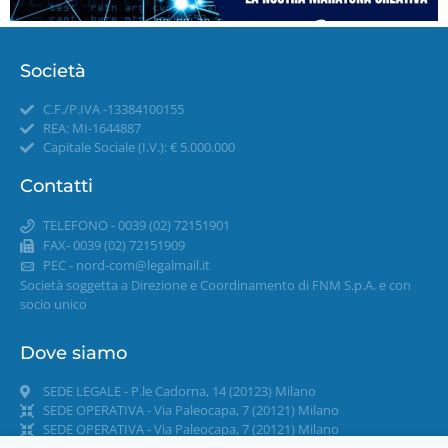
Società
C.F./P.IVA -13384100155
REA: MI-1644887
Capitale Sociale (I.V.): € 5.000.000
Contatti
TELEFONO - 0039 (02) 72151901
FAX- 0039 (02) 72151909
PEC -
nord-com@legalmail.it
Società soggetta a Direzione e Coordinamento di FNM S.p.A. e con
socio unico
Dove siamo
SEDE LEGALE - P.le Cadorna, 14 (20123) Milano
SEDE OPERATIVA - Via Paleocapa, 7 (20121) Milano
SEDE OPERATIVA - Via Paleocapa, 7 (20121) Milano