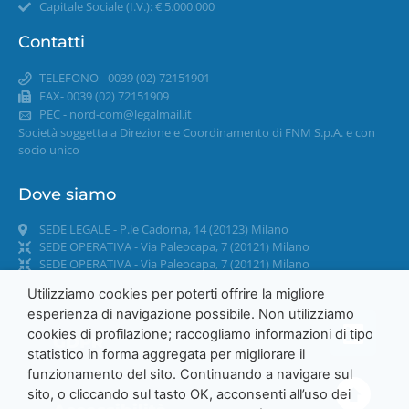
Capitale Sociale (I.V.): € 5.000.000
Contatti
TELEFONO - 0039 (02) 72151901
FAX- 0039 (02) 72151909
PEC -
nord-com@legalmail.it
Società soggetta a Direzione e Coordinamento di FNM S.p.A. e con
socio unico
Dove siamo
SEDE LEGALE - P.le Cadorna, 14 (20123) Milano
SEDE OPERATIVA - Via Paleocapa, 7 (20121) Milano
SEDE OPERATIVA - Via Paleocapa, 7 (20121) Milano
Utilizziamo cookies per poterti offrire la migliore
esperienza di navigazione possibile. Non utilizziamo
cookies di profilazione; raccogliamo informazioni di tipo
GDPR
statistico in forma aggregata per migliorare il
funzionamento del sito. Continuando a navigare sul
sito, o cliccando sul tasto OK, acconsenti all’uso dei