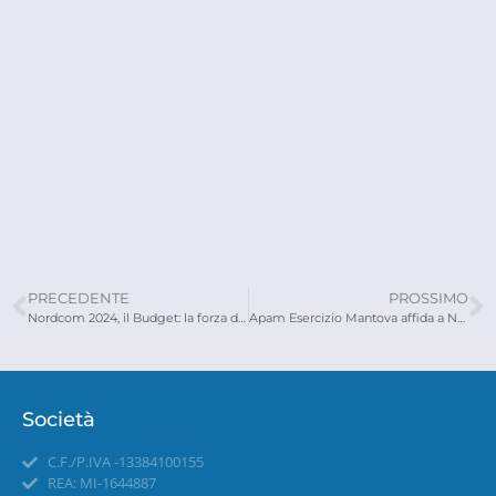
PRECEDENTE
PROSSIMO
Nordcom 2024, il Budget: la forza dei numeri
Apam Esercizio Mantova affida a Nordcom il servizio di back office
Società
C.F./P.IVA -13384100155
REA: MI-1644887