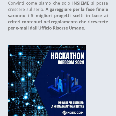
Convinti come siamo che solo
INSIEME
si possa
crescere sul serio.
A gareggiare per la fase finale
saranno i 5 migliori progetti
scelti in base ai
criteri contenuti nel regolamento che riceverete
per e-mail dall’Ufficio Risorse Umane.